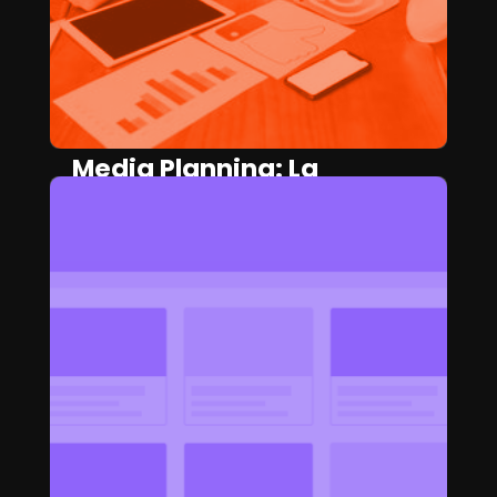
Media Planning: La
estrategia que no puede
faltar en Marketing
CAMILA HERRERA
April 4, 2025