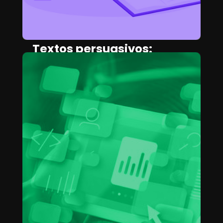
Textos persuasivos:
Aprende a escribir textos
que venden
CAMILA HERRERA
May 2, 2025