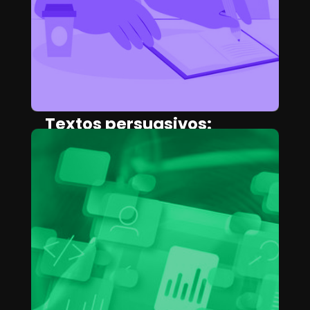
Textos persuasivos:
Aprende a escribir textos
que venden
CAMILA HERRERA
May 2, 2025